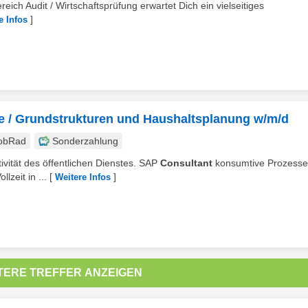
eich Audit / Wirtschaftsprüfung erwartet Dich ein vielseitiges
]
e Infos
 / Grundstrukturen und Haushaltsplanung w/m/d
obRad
Sonderzahlung
ktivität des öffentlichen Dienstes. SAP
Consultant
konsumtive Prozesse
zeit in ...
[
]
Weitere Infos
TERE TREFFER ANZEIGEN