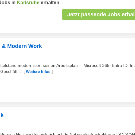
Jobs in
Karlsruhe
erhalten.
Jetzt passende Jobs erhal
65 & Modern Work
elstand modernisiert seinen Arbeitsplatz – Microsoft 365, Entra ID, In
eschäft ...
[
]
Weitere Infos
ik
m Bereich Netzwerktechnik richtest du Netzwerkinfrastrukturen LAN/WAN