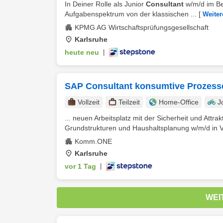
In Deiner Rolle als Junior
Consultant
w/m/d im Ber
Aufgabenspektrum von der klassischen ...
[
Weiter
KPMG AG Wirtschaftsprüfungsgesellschaft
Karlsruhe
heute neu
|
SAP Consultant konsumtive Prozesse
Vollzeit
Teilzeit
Home-Office
J
... neuen Arbeitsplatz mit der Sicherheit und Attra
Grundstrukturen und Haushaltsplanung w/m/d in Voll
Komm.ONE
Karlsruhe
vor 1 Tag
|
WEI