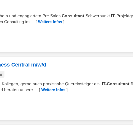
che:n und engagierte:n Pre Sales
Consultant
Schwerpunkt
IT
-Projektg
s Consulting im ...
[
]
Weitere Infos
ness Central m/w/d
er
d Kollegen, gerne auch praxisnahe Quereinsteiger als:
IT-Consultant
f
d beraten unsere ...
[
]
Weitere Infos