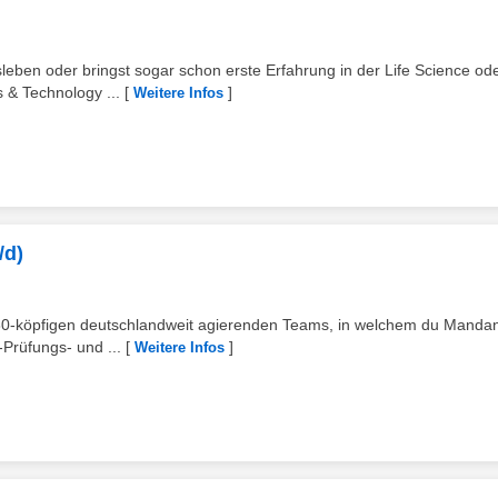
sleben oder bringst sogar schon erste Erfahrung in der Life Science od
 & Technology ...
[
]
Weitere Infos
/d)
s 80-köpfigen deutschlandweit agierenden Teams, in welchem du Manda
-Prüfungs- und ...
[
]
Weitere Infos