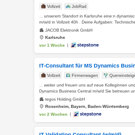
Vollzeit
JobRad
... unserem Standort in Karlsruhe eine:n dynamis
m/w/d in Vollzeit 40h . Deine Aufgaben: Technische
JACOB Elektronik GmbH
Karlsruhe
vor 1 Woche
|
IT-Consultant für MS Dynamics Busi
Vollzeit
Firmenwagen
Quereinsteig
... weiter und freuen uns auf neue Kolleginnen un
Dynamics Business Central m/w/d Sie betreuen un
tegos Holding GmbH
Rosenheim, Bayern, Baden-Würrtemberg
vor 2 Wochen
|
IT Validation Consultant (w/m/d)