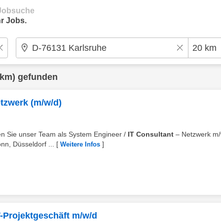
e Jobsuche
r Jobs.
 km) gefunden
etzwerk (m/w/d)
rken Sie unser Team als System Engineer /
IT Consultant
– Netzwerk m/
n, Düsseldorf ...
[
]
Weitere Infos
-Projektgeschäft m/w/d