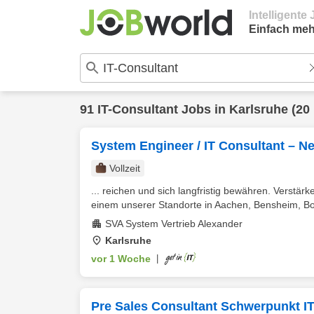
Intelligent
Einfach meh
91
IT-Consultant
Jobs in
Karlsruhe
(20
System Engineer / IT Consultant – N
Vollzeit
... reichen und sich langfristig bewähren. Verstä
einem unserer Standorte in Aachen, Bensheim, Bon
SVA System Vertrieb Alexander
Karlsruhe
vor 1 Woche
|
Pre Sales Consultant Schwerpunkt IT