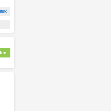
ting
ten