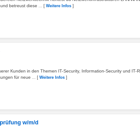
nd betreust diese ...
[
]
Weitere Infos
)
serer Kunden in den Themen IT-Security, Information-Security und IT-R
ungen für neue ...
[
]
Weitere Infos
sprüfung w/m/d