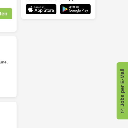
ten
tune,
Jobs per E-Mail
 ,