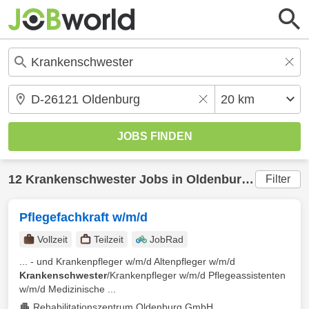
12
Krankenschwester
Jobs in
Oldenburg
(20 km) g
Filter
Pflegefachkraft w/m/d
Vollzeit
Teilzeit
JobRad
... - und Krankenpfleger w/m/d Altenpfleger w/m/d
Krankenschwester
/Krankenpfleger w/m/d Pflegeassistenten
w/m/d Medizinische ...
Rehabilitationszentrum Oldenburg GmbH