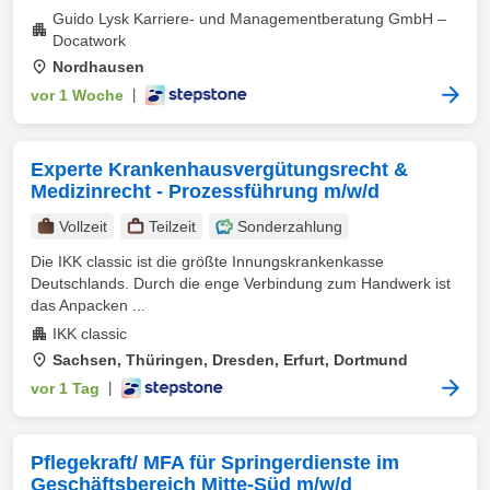
Guido Lysk Karriere- und Managementberatung GmbH –
Docatwork
Nordhausen
vor 1 Woche
|
Experte Krankenhausvergütungsrecht &
Medizinrecht - Prozessführung m/w/d
Vollzeit
Teilzeit
Sonderzahlung
Die IKK classic ist die größte Innungskrankenkasse
Deutschlands. Durch die enge Verbindung zum Handwerk ist
das Anpacken ...
IKK classic
Sachsen, Thüringen, Dresden, Erfurt, Dortmund
vor 1 Tag
|
Pflegekraft/ MFA für Springerdienste im
Geschäftsbereich Mitte-Süd m/w/d