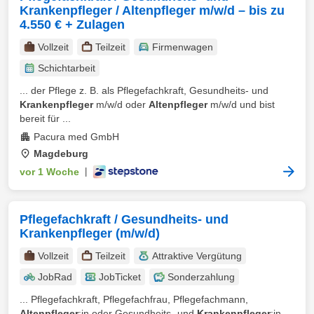
Krankenpfleger / Altenpfleger m/w/d – bis zu
4.550 € + Zulagen
Vollzeit
Teilzeit
Firmenwagen
Schichtarbeit
... der Pflege z. B. als Pflegefachkraft, Gesundheits- und
Krankenpfleger
m/w/d oder
Altenpfleger
m/w/d und bist
bereit für ...
Pacura med GmbH
Magdeburg
vor 1 Woche
|
Pflegefachkraft / Gesundheits- und
Krankenpfleger (m/w/d)
Vollzeit
Teilzeit
Attraktive Vergütung
JobRad
JobTicket
Sonderzahlung
... Pflegefachkraft, Pflegefachfrau, Pflegefachmann,
Altenpfleger
:in oder Gesundheits- und
Krankenpfleger
:in