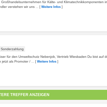
en Großhandelsunternehmen für Kälte- und Klimatechnikkomponenten i
ler verstehen wir uns ...
[
]
Weitere Infos
Sonderzahlung
er für den Umweltschutz Nebenjob, Vertrieb Wiesbaden Du bist auf d
etzt als Promoter / ...
[
]
Weitere Infos
TERE TREFFER ANZEIGEN