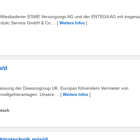
 Wiesbadener ESWE Versorgungs AG und der ENTEGA AG mit insgesa
rdulic Service GmbH & Co ...
[
]
Weitere Infos
w/d
lassung der Dawsongroup UK. Europas führendem Vermieter von
nellgefrieranlagen. Unsere ...
[
]
Weitere Infos
reich
ktrotechnik m/w/d