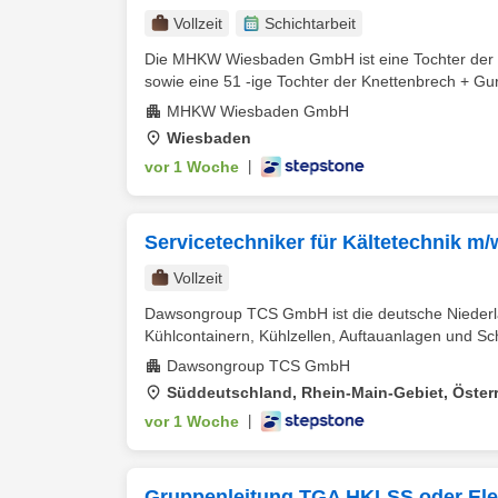
Vollzeit
Schichtarbeit
Die MHKW Wiesbaden GmbH ist eine Tochter der
sowie eine 51 -ige Tochter der Knettenbrech + Gu
MHKW Wiesbaden GmbH
Wiesbaden
vor 1 Woche
|
Servicetechniker für Kältetechnik m/
Vollzeit
Dawsongroup TCS GmbH ist die deutsche Nieder
Kühlcontainern, Kühlzellen, Auftauanlagen und Sch
Dawsongroup TCS GmbH
Süddeutschland, Rhein-Main-Gebiet, Öster
vor 1 Woche
|
Gruppenleitung TGA HKLSS oder Ele