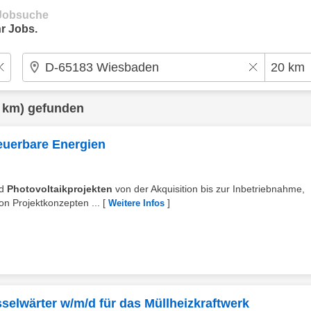
e Jobsuche
r Jobs.
 km) gefunden
euerbare Energien
nd
Photovoltaikprojekten
von der Akquisition bis zur Inbetriebnahme,
on Projektkonzepten ...
[
]
Weitere Infos
sselwärter w/m/d für das Müllheizkraftwerk