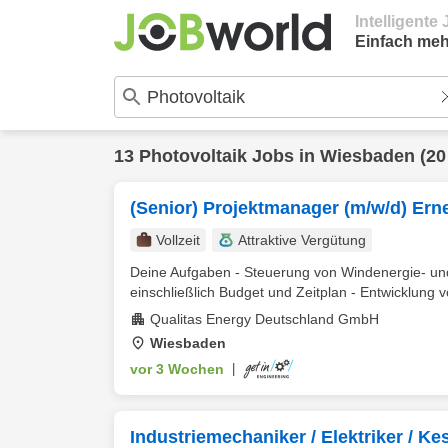
Intelligent
Einfach meh
13
Photovoltaik
Jobs in
Wiesbaden
(20
(Senior) Projektmanager (m/w/d) Ern
Vollzeit
Attraktive Vergütung
Deine Aufgaben - Steuerung von Windenergie- u
einschließlich Budget und Zeitplan - Entwicklung v
Qualitas Energy Deutschland GmbH
Wiesbaden
vor 3 Wochen
|
Industriemechaniker / Elektriker / Ke