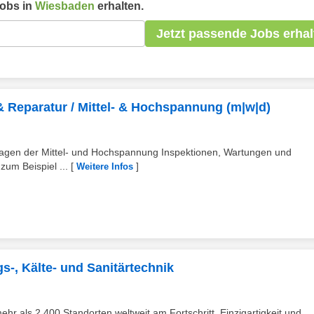
obs in
Wiesbaden
erhalten.
Jetzt passende Jobs erhal
& Reparatur / Mittel- & Hochspannung (m|w|d)
Anlagen der Mittel- und Hochspannung Inspektionen, Wartungen und
zum Beispiel ...
[
]
Weitere Infos
s-, Kälte- und Sanitärtechnik
als 2.400 Standorten weltweit am Fortschritt. Einzigartigkeit und