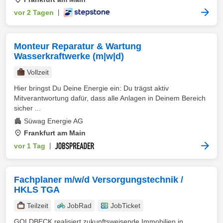
vor 2 Tagen
|
Monteur Reparatur & Wartung
Wasserkraftwerke (m|w|d)
Vollzeit
Hier bringst Du Deine Energie ein: Du trägst aktiv
Mitverantwortung dafür, dass alle Anlagen in Deinem Bereich
sicher ...
Süwag Energie AG
Frankfurt am Main
vor 1 Tag
|
Fachplaner m/w/d Versorgungstechnik /
HKLS TGA
Teilzeit
JobRad
JobTicket
GOLDBECK realisiert zukunftsweisende Immobilien in