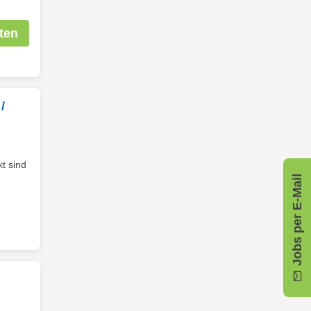
ten
/
t sind
Jobs per E-Mail