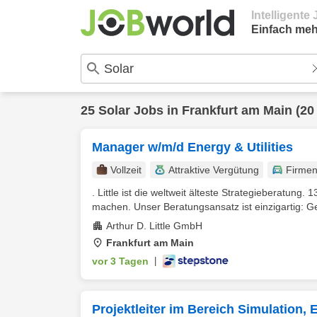
Intelligent
Einfach meh
25
Solar
Jobs in
Frankfurt am Main
(20
Manager w/m/d Energy & Utilities
Vollzeit
Attraktive Vergütung
Firme
. Little ist die weltweit älteste Strategieberatung
machen. Unser Beratungsansatz ist einzigartig: G
Arthur D. Little GmbH
Frankfurt am Main
vor 3 Tagen
|
Projektleiter im Bereich Simulation, 