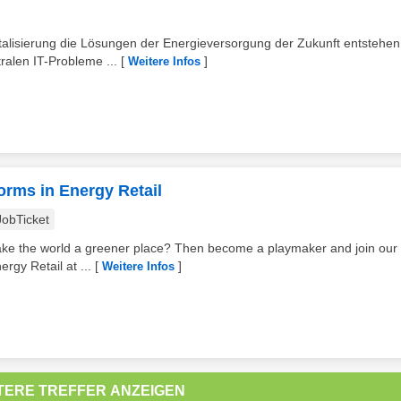
alisierung die Lösungen der Energieversorgung der Zukunft entstehen
ralen IT-Probleme ...
[
]
Weitere Infos
forms in Energy Retail
JobTicket
ake the world a greener place? Then become a playmaker and join our
rgy Retail at ...
[
]
Weitere Infos
TERE TREFFER ANZEIGEN