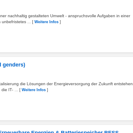
iner nachhaltig gestalteten Umwelt - anspruchsvolle Aufgaben in einer
 unbefristetes ...
[
]
Weitere Infos
ll genders)
alisierung die Lösungen der Energieversorgung der Zukunft entstehen
ie IT- ...
[
]
Weitere Infos
- Erneuerbare Energien & Batteriespeicher BESS