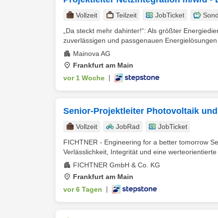
Vollzeit
Teilzeit
JobTicket
Sond
„Da steckt mehr dahinter!“: Als größter Energiedi
zuverlässigen und passgenauen Energielösungen z
Mainova AG
Frankfurt am Main
vor 1 Woche
|
Senior-Projektleiter Photovoltaik un
Vollzeit
JobRad
JobTicket
FICHTNER - Engineering for a better tomorrow Se
Verlässlichkeit, Integrität und eine werteorientierte 
FICHTNER GmbH & Co. KG
Frankfurt am Main
vor 6 Tagen
|