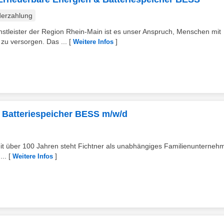
erzahlung
enstleister der Region Rhein-Main ist es unser Anspruch, Menschen mit
u versorgen. Das ...
[
]
Weitere Infos
d Batteriespeicher BESS m/w/d
it über 100 Jahren steht Fichtner als unabhängiges Familienunterneh
...
[
]
Weitere Infos