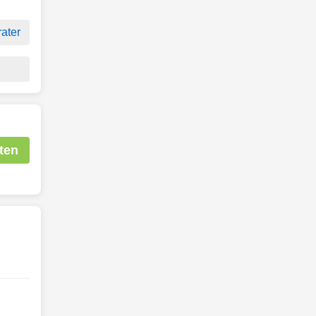
ater
ten