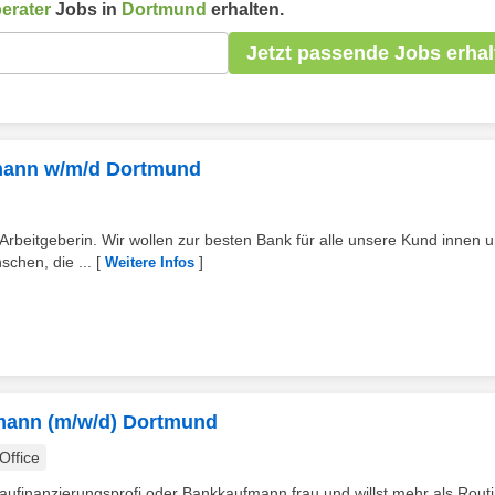
erater
Jobs in
Dortmund
erhalten.
Jetzt passende Jobs erhal
mann w/m/d Dortmund
beitgeberin. Wir wollen zur besten Bank für alle unsere Kund innen 
chen, die ...
[
]
Weitere Infos
fmann (m/w/d) Dortmund
ffice
 Baufinanzierungsprofi oder Bankkaufmann frau und willst mehr als Rout