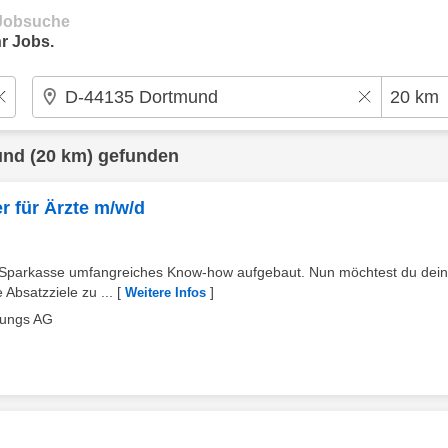
e Jobsuche
r Jobs.
und
(20 km) gefunden
r für Ärzte m/w/d
 Sparkasse umfangreiches Know-how aufgebaut. Nun möchtest du dei
 Absatzziele zu ...
[
]
Weitere Infos
lungs AG