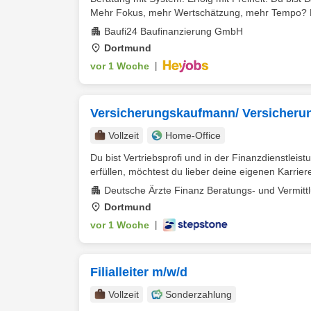
Mehr Fokus, mehr Wertschätzung, mehr Tempo? Da
Baufi24 Baufinanzierung GmbH
Dortmund
vor 1 Woche
|
Versicherungskaufmann/ Versicherun
Vollzeit
Home-Office
Du bist Vertriebsprofi und in der Finanzdienstlei
erfüllen, möchtest du lieber deine eigenen Karrierez
Deutsche Ärzte Finanz Beratungs- und Vermitt
Dortmund
vor 1 Woche
|
Filialleiter m/w/d
Vollzeit
Sonderzahlung