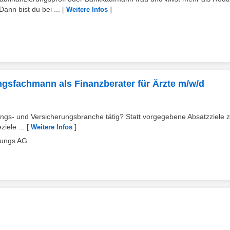
nn bist du bei ...
[
]
Weitere Infos
gsfachmann als Finanzberater für Ärzte m/w/d
stungs- und Versicherungsbranche tätig? Statt vorgegebene Absatzziele 
iele ...
[
]
Weitere Infos
lungs AG