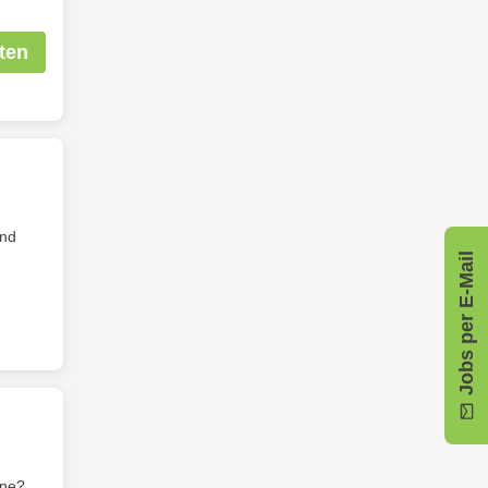
ten
und
Jobs per E-Mail
ine?