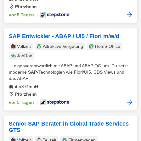
Pforzheim
vor 5 Tagen
|
SAP Entwickler - ABAP / UI5 / Fiori m/w/d
Vollzeit
Attraktive Vergütung
Home-Office
JobRad
... eigenverantwortlich mit ABAP und ABAP OO um. Du setzt
moderne
SAP
-Technologien wie Fiori/UI5, CDS Views und
das ABAP ...
itmX GmbH
Pforzheim
vor 5 Tagen
|
Senior SAP Berater:in Global Trade Services
GTS
Vollzeit
Teilzeit
Firmenwagen