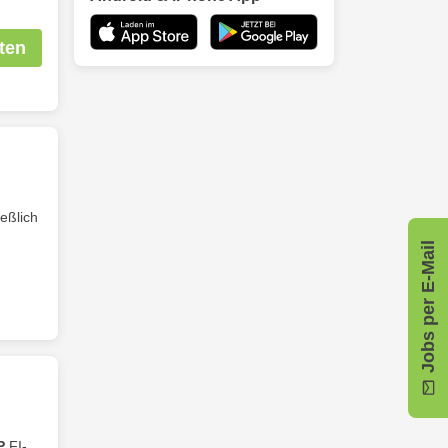
ten
eßlich
Jobs per E-Mail
P
FI-