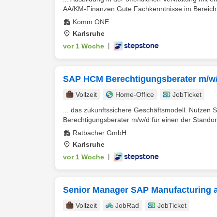
AA/KM-Finanzen Gute Fachkenntnisse im Bereich I
Komm.ONE
Karlsruhe
vor 1 Woche
|
SAP HCM Berechtigungsberater m/w/
Vollzeit
Home-Office
JobTicket
... das zukunftssichere Geschäftsmodell. Nutzen S
Berechtigungsberater m/w/d für einen der Stando
Ratbacher GmbH
Karlsruhe
vor 1 Woche
|
Senior Manager SAP Manufacturing a
Vollzeit
JobRad
JobTicket