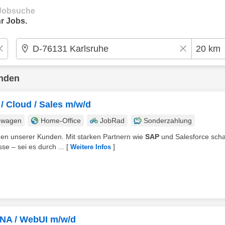
e Jobsuche
r Jobs.
unden
 / Cloud / Sales m/w/d
nwagen
Home-Office
JobRad
Sonderzahlung
en unserer Kunden. Mit starken Partnern wie
SAP
und Salesforce scha
se – sei es durch ...
[
]
Weitere Infos
ANA / WebUI m/w/d