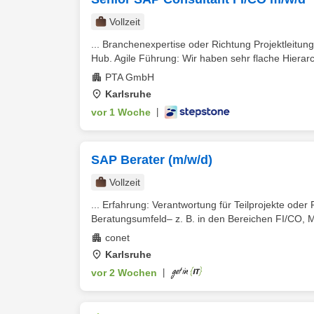
Vollzeit
... Branchenexpertise oder Richtung Projektleitu
Hub. Agile Führung: Wir haben sehr flache Hierarc
PTA GmbH
Karlsruhe
vor 1 Woche
|
SAP Berater (m/w/d)
Vollzeit
... Erfahrung: Verantwortung für Teilprojekte oder
Beratungsumfeld– z. B. in den Bereichen FI/CO,
conet
Karlsruhe
vor 2 Wochen
|