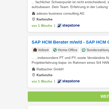
... fachlicher Schwerpunkt ist nicht entscheidend
aufzubauen. Dein Team: Erfahrung in der Leitung 
adesso business consulting AG
Karlsruhe
vor 1 Woche
|
SAP HCM Berater m/w/d - SAP HCM 
Vollzeit
Home-Office
Sonderzahlun
... , insbesondere PT und PY, sowie Verständnis fü
Projekterfahrung bspw. im Rahmen eines S/4 HANA
Ratbacher GmbH
Karlsruhe
vor 1 Woche
|
WEI