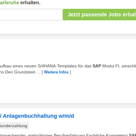
arlsruhe
erhalten.
Jetzt passende Jobs erhal
en Aufbau eines neuen S/4HANA-Templates für das
SAP
Modul FI, einschli
s Den Grundstein ...
[
]
Weitere Infos
 / Anlagenbuchhaltung w/m/d
Sonderzahlung
t entsprechender, mehrjähriger Berufserfahrung Fachliche Kompetenz
SA