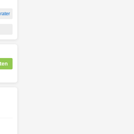
rater
ten