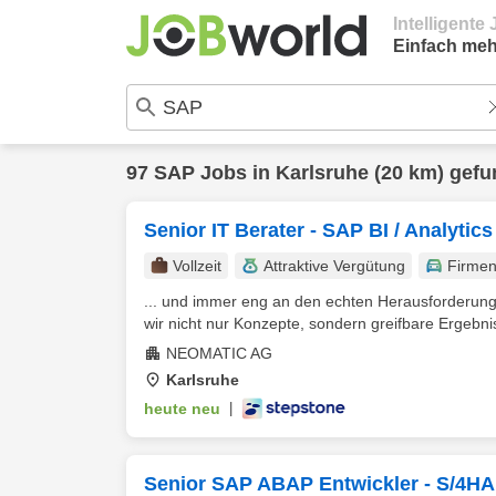
Intelligent
Einfach meh
97
SAP
Jobs in
Karlsruhe
(20 km) gef
Senior IT Berater - SAP BI / Analytics
Vollzeit
Attraktive Vergütung
Firme
... und immer eng an den echten Herausforderung
wir nicht nur Konzepte, sondern greifbare Ergebnis
NEOMATIC AG
Karlsruhe
heute neu
|
Senior SAP ABAP Entwickler - S/4H