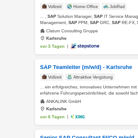
Vollzeit
Home-Office
JobRad
... ,
SAP
Solution Manager,
SAP
IT Service Mana
Management,
SAP
PPM,
SAP
GRC,
SAP
RE-FX,
Clatum Consulting Gruppe
Karlsruhe
vor 3 Tagen
|
SAP Teamleiter (m/w/d) - Karlsruhe
Vollzeit
Attraktive Vergütung
... ein erfolgreiches, innovatives Unternehmen mi
erfahrene Führungspersönlichkeit, die sowohl fachl
ANKALINK GmbH
Karlsruhe
vor 6 Tagen
|
Senior SAP Consultant FI/CO m/w/d