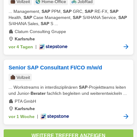
Vollzeit
Home-Office
JobRad
... Management,
SAP
PPM,
SAP
GRC,
SAP
RE-FX,
SAP
Health,
SAP
Case Management,
SAP
S/4HANA Service,
SAP
S/4HANA Sales,
SAP
S ...
Clatum Consulting Gruppe
Karlsruhe
vor 4 Tagen
|
Senior SAP Consultant FI/CO m/w/d
Vollzeit
... Workstreams in interdisziplinären
SAP
-Projektteams leiten
und Junior-
Berater
fachlich begleiten und weiterentwickeln ...
PTA GmbH
Karlsruhe
vor 1 Woche
|
WEITERE TREFFER ANZEIGEN