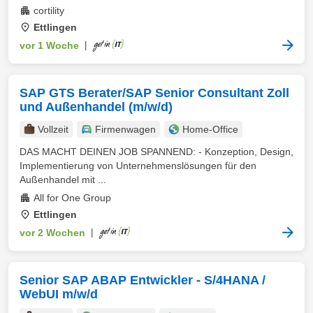
cortility
Ettlingen
vor 1 Woche
|
SAP GTS Berater/SAP Senior Consultant Zoll
und Außenhandel (m/w/d)
Vollzeit
Firmenwagen
Home-Office
DAS MACHT DEINEN JOB SPANNEND: - Konzeption, Design,
Implementierung von Unternehmenslösungen für den
Außenhandel mit ...
All for One Group
Ettlingen
vor 2 Wochen
|
Senior SAP ABAP Entwickler - S/4HANA /
WebUI m/w/d