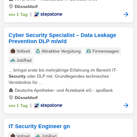
Düsseldorf
vor 1 Tag
|
Cyber Security Specialist – Data Leakage
Prevention DLP m/w/d
Vollzeit
Attraktive Vergütung
Firmenwagen
JobRad
... bringst erste bis mehrjährige Erfahrung im Bereich IT-
Security
oder DLP mit. Grundlegendes technisches
Verständnis für ...
Deutsche Apotheker- und Ärztebank eG - apoBank
Düsseldorf
vor 1 Tag
|
IT Security Engineer gn
Vollzeit
JobRad