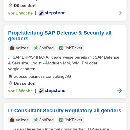
Düsseldorf
vor 1 Woche
|
Projektleitung SAP Defense & Security all
genders
Vollzeit
JobRad
JobTicket
... SAP ERP/S/4HANA, idealerweise bereits mit SAP Defense
&
Security
, Logistik-Modulen MM, WM, PM oder
vergleichbaren ...
adesso business consulting AG
Düsseldorf
vor 1 Woche
|
IT-Consultant Security Regulatory all genders
Vollzeit
JobRad
JobTicket
... in den Bereichen Informationssicherheit, IT-
Security
,