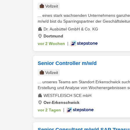
Vollzeit
... eines stark wachsenden Unternehmens ganzheit
m/w/d bist du Sparringspartner der Geschäftsleitun
Dr. Ausbüttel GmbH & Co. KG
Dortmund
vor 2 Wochen
|
Senior Controller m/w/d
Vollzeit
... unseres Teams am Standort Erkenschwick suc
Erstellung und Analyse von Wochenergebnissen sow
WESTFLEISCH SCE mbH
Oer-Erkenschwick
vor 2 Tagen
|
Senior Consultant m/w/d SAP Treas