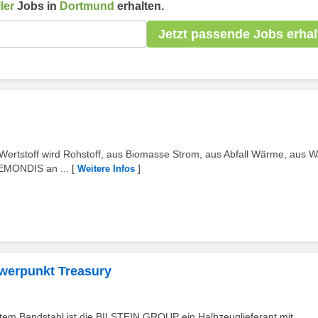
ler
Jobs in
Dortmund
erhalten.
Jetzt passende Jobs erhal
Wertstoff wird Rohstoff, aus Biomasse Strom, aus Abfall Wärme, aus 
REMONDIS an ...
[
]
Weitere Infos
hwerpunkt Treasury
lztem Bandstahl ist die BILSTEIN GROUP ein Halbzeuglieferant mit