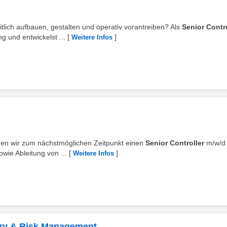
lich aufbauen, gestalten und operativ vorantreiben? Als
Senior Contro
g und entwickelst ...
[
]
Weitere Infos
hen wir zum nächstmöglichen Zeitpunkt einen
Senior Controller
m/w/d
ie Ableitung von ...
[
]
Weitere Infos
ury & Risk Management