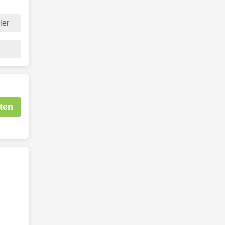
ler
g
ten