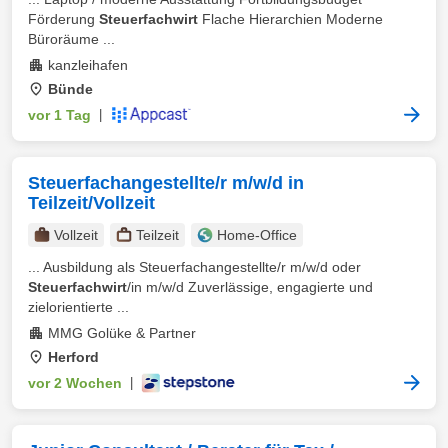
Förderung
Steuerfachwirt
Flache Hierarchien Moderne
Büroräume ...
kanzleihafen
Bünde
vor 1 Tag
|
Steuerfachangestellte/r m/w/d in
Teilzeit/Vollzeit
Vollzeit
Teilzeit
Home-Office
... Ausbildung als Steuerfachangestellte/r m/w/d oder
Steuerfachwirt
/in m/w/d Zuverlässige, engagierte und
zielorientierte ...
MMG Golüke & Partner
Herford
vor 2 Wochen
|