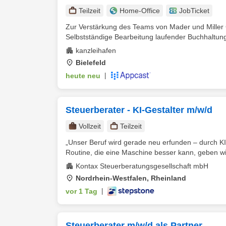
Teilzeit
Home-Office
JobTicket
Zur Verstärkung des Teams von Mader und Miller G
Selbstständige Bearbeitung laufender Buchhaltung
kanzleihafen
Bielefeld
heute neu
|
Steuerberater - KI-Gestalter m/w/d
Vollzeit
Teilzeit
„Unser Beruf wird gerade neu erfunden – durch KI.
Routine, die eine Maschine besser kann, geben wir
Kontax Steuerberatungsgesellschaft mbH
Nordrhein-Westfalen, Rheinland
vor 1 Tag
|
Steuerberater m/w/d als Partner