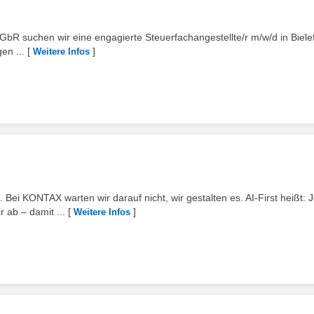
bR suchen wir eine engagierte Steuerfachangestellte/r m/w/d in Bielef
en ...
[
]
Weitere Infos
 Bei KONTAX warten wir darauf nicht, wir gestalten es. AI-First heißt: 
 ab – damit ...
[
]
Weitere Infos