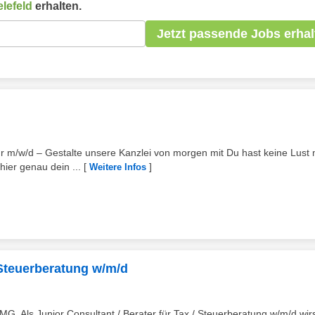
elefeld
erhalten.
Jetzt passende Jobs erhal
e:r m/w/d – Gestalte unsere Kanzlei von morgen mit Du hast keine Lust
ier genau dein ...
[
]
Weitere Infos
/ Steuerberatung w/m/d
MG. Als Junior Consultant / Berater für Tax / Steuerberatung w/m/d wir