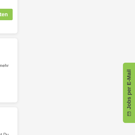
ten
 mehr
Jobs per E-Mail
st Du