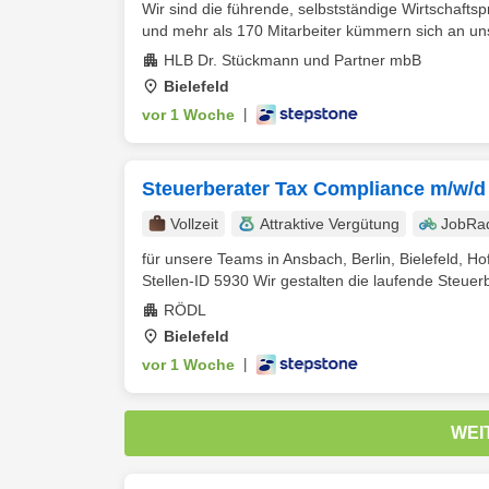
Wir sind die führende, selbstständige Wirtschafts
und mehr als 170 Mitarbeiter kümmern sich an uns
HLB Dr. Stückmann und Partner mbB
Bielefeld
vor 1 Woche
|
Steuerberater Tax Compliance m/w/d
Vollzeit
Attraktive Vergütung
JobRa
für unsere Teams in Ansbach, Berlin, Bielefeld, Ho
Stellen-ID 5930 Wir gestalten die laufende Steuerb
RÖDL
Bielefeld
vor 1 Woche
|
WEI