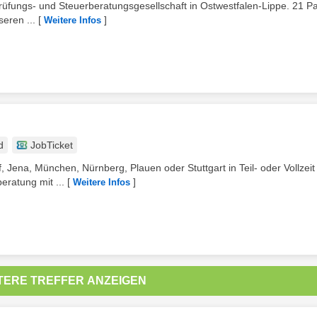
prüfungs- und Steuerberatungsgesellschaft in Ostwestfalen-Lippe. 21 Pa
eren ...
[
]
Weitere Infos
d
JobTicket
f, Jena, München, Nürnberg, Plauen oder Stuttgart in Teil- oder Vollzeit
eratung mit ...
[
]
Weitere Infos
TERE TREFFER ANZEIGEN