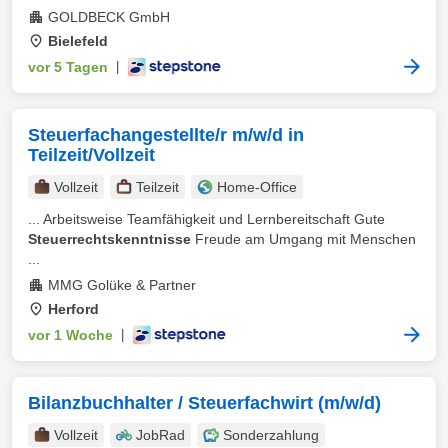
GOLDBECK GmbH
Bielefeld
vor 5 Tagen
|
Steuerfachangestellte/r m/w/d in
Teilzeit/Vollzeit
Vollzeit
Teilzeit
Home-Office
... Arbeitsweise Teamfähigkeit und Lernbereitschaft Gute
Steuerrechtskenntnisse
Freude am Umgang mit Menschen
...
MMG Golüke & Partner
Herford
vor 1 Woche
|
Bilanzbuchhalter / Steuerfachwirt (m/w/d)
Vollzeit
JobRad
Sonderzahlung