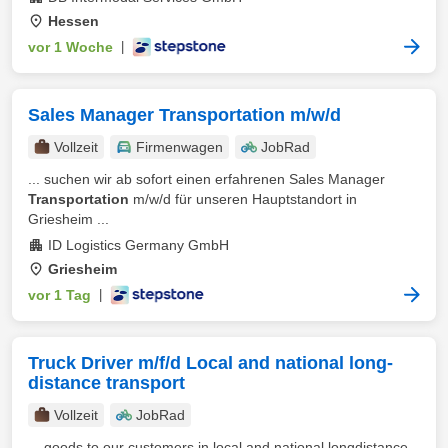
Hessen
vor 1 Woche
|
Sales Manager Transportation m/w/d
Vollzeit
Firmenwagen
JobRad
... suchen wir ab sofort einen erfahrenen Sales Manager
Transportation
m/w/d für unseren Hauptstandort in
Griesheim ...
ID Logistics Germany GmbH
Griesheim
vor 1 Tag
|
Truck Driver m/f/d Local and national long-
distance transport
Vollzeit
JobRad
... goods to our customers in local and national longdistance