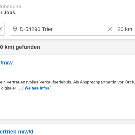
e Jobsuche
r Jobs.
0 km) gefunden
d/m/w
ein vertrauensvolles Verkaufserlebnis. Als Ansprechpartner:in vor Ort f
gitaler ...
[
]
Weitere Infos
ertrieb m/w/d