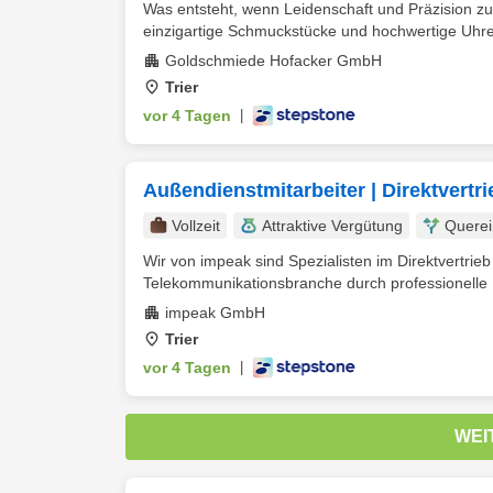
Was entsteht, wenn Leidenschaft und Präzision z
einzigartige Schmuckstücke und hochwertige Uhren 
Goldschmiede Hofacker GmbH
Trier
vor 4 Tagen
|
Außendienstmitarbeiter | Direktvertr
Vollzeit
Attraktive Vergütung
Querei
Wir von impeak sind Spezialisten im Direktvertri
Telekommunikationsbranche durch professionelle 
impeak GmbH
Trier
vor 4 Tagen
|
WEI