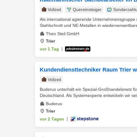
Vollzeit
Quereinsteiger
Sonderzahl
Als international agierende Unternehmensgruppe m
Stahlschrott und NE-Metallen in wiederverwertbare
Theo Steil GmbH
Trier
vor 1 Tag
|
Kundendiensttechniker Raum Trier w
Vollzeit
Buderus unterhält ein Spezial-Großhandelsnetz für
Deutschland. Als Systemexperte entwickeln wir seit
Buderus
Trier
vor 2 Tagen
|