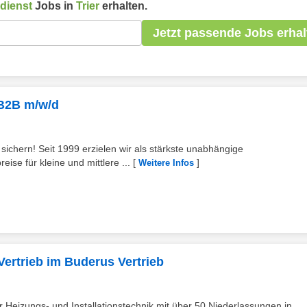
dienst
Jobs in
Trier
erhalten.
Jetzt passende Jobs erhal
 B2B m/w/d
chern! Seit 1999 erzielen wir als stärkste unabhängige
se für kleine und mittlere ...
[
]
Weitere Infos
Vertrieb im Buderus Vertrieb
 Heizungs- und Installationstechnik mit über 50 Niederlassungen in