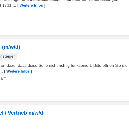
 1731 ...
[
]
Weitere Infos
b (m/w/d)
nsteiger
 dazu, dass diese Seite nicht richtig funktioniert. Bitte öffnen Sie die
..
[
]
Weitere Infos
. KG
l / Vertrieb m/w/d