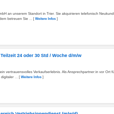
 an unserem Standort in Trier. Sie akquirieren telefonisch Neukund
em betreuen Sie ...
[
]
Weitere Infos
eilzeit 24 oder 30 Std / Woche d/m/w
ein vertrauensvolles Verkaufserlebnis. Als Ansprechpartner:in vor Ort f
gitaler ...
[
]
Weitere Infos
reich Vertriebsinnendienst (m/w/d)