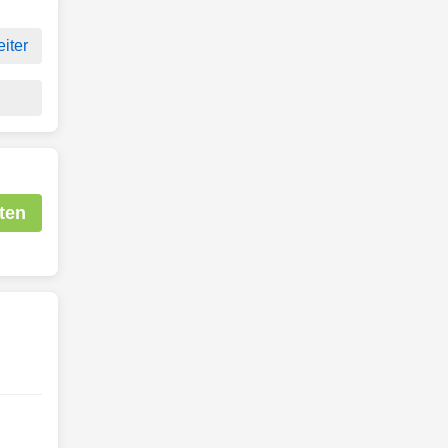
iter
ten