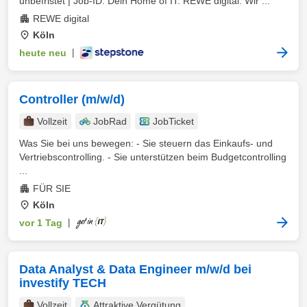
unbefristet | Job-ID: Dein Home of IT: REWE digital. Wir ...
REWE digital
Köln
heute neu
|
Controller (m/w/d)
Vollzeit
JobRad
JobTicket
Was Sie bei uns bewegen: - Sie steuern das Einkaufs- und
Vertriebscontrolling. - Sie unterstützen beim Budgetcontrolling
...
FÜR SIE
Köln
vor 1 Tag
|
Data Analyst & Data Engineer m/w/d bei
investify TECH
Vollzeit
Attraktive Vergütung