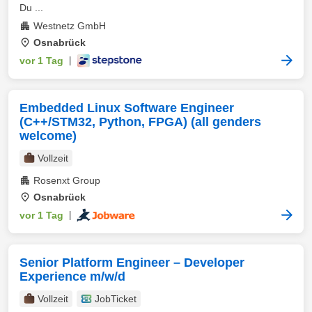
Du ...
Westnetz GmbH
Osnabrück
vor 1 Tag
|
Embedded Linux Software Engineer
(C++/STM32, Python, FPGA) (all genders
welcome)
Vollzeit
Rosenxt Group
Osnabrück
vor 1 Tag
|
Senior Platform Engineer – Developer
Experience m/w/d
Vollzeit
JobTicket