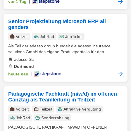
vor 1 Tag
|
Senior Projektleitung Microsoft ERP all
genders
Vollzeit
JobRad
JobTicket
Als Teil der adesso group bündelt die adesso insurance
solutions GmbH das eigene Produktportfolio für den ...
adesso SE
Dortmund
heute neu
|
Pädagogische Fachkraft (m/w/d) im offenen
Ganztag als Teamleitung in Teilzeit
Vollzeit
Teilzeit
Attraktive Vergütung
JobRad
Sonderzahlung
PÄDAGOGISCHE FACHKRAFT M/W/D IM OFFENEN