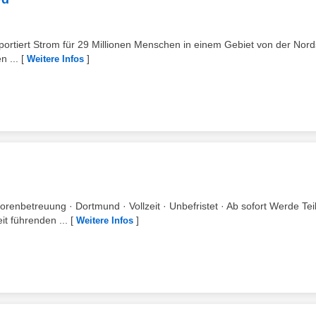
ortiert Strom für 29 Millionen Menschen in einem Gebiet von der Nor
n ...
[
]
Weitere Infos
renbetreuung · Dortmund · Vollzeit · Unbefristet · Ab sofort Werde Tei
t führenden ...
[
]
Weitere Infos