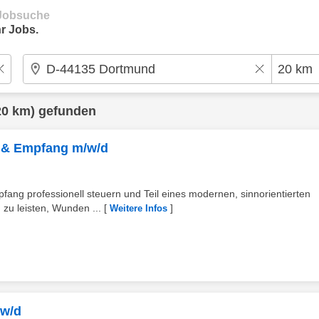
e Jobsuche
r Jobs.
20 km) gefunden
g & Empfang m/w/d
ang professionell steuern und Teil eines modernen, sinnorientierten
u leisten, Wunden ...
[
]
Weitere Infos
/w/d