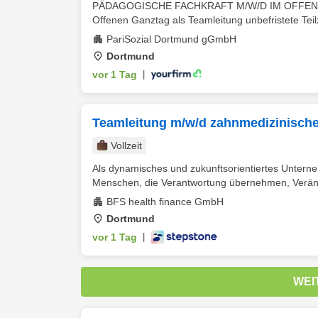
PÄDAGOGISCHE FACHKRAFT M/W/D IM OFFENEN
Offenen Ganztag als Teamleitung unbefristete Teil
PariSozial Dortmund gGmbH
Dortmund
vor 1 Tag
|
Teamleitung m/w/d zahnmedizinische 
Vollzeit
Als dynamisches und zukunftsorientiertes Untern
Menschen, die Verantwortung übernehmen, Veränd
BFS health finance GmbH
Dortmund
vor 1 Tag
|
WEI