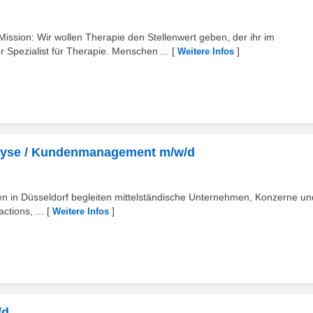
on: Wir wollen Therapie den Stellenwert geben, der ihr im
pezialist für Therapie. Menschen ...
[
]
Weitere Infos
nalyse / Kundenmanagement m/w/d
en in Düsseldorf begleiten mittelständische Unternehmen, Konzerne un
tions, ...
[
]
Weitere Infos
/d