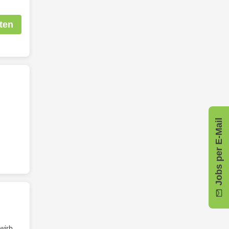
ten
Jobs per E-Mail
wirb