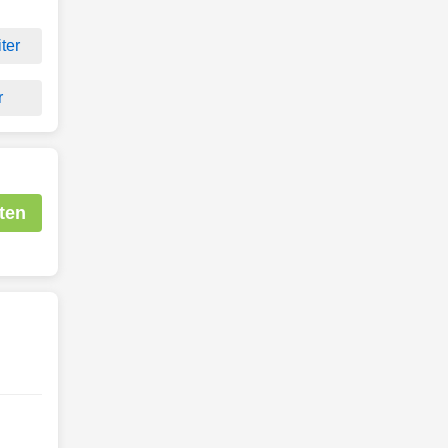
ter
r
ten