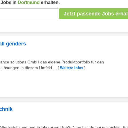
Jobs in
Dortmund
erhalten.
Jetzt passende Jobs erhal
all genders
urance solutions GmbH das eigene Produktportfolio für den
e-Lösungen in diesem Umfeld ...
[
]
Weitere Infos
echnik
 Wertschätzung und Erfolg reizen dich? Dann bist du bei uns richtig. Be