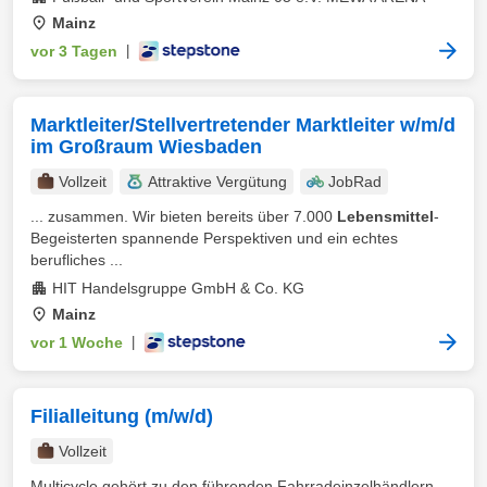
Mainz
vor 3 Tagen
|
Marktleiter/Stellvertretender Marktleiter w/m/d
im Großraum Wiesbaden
Vollzeit
Attraktive Vergütung
JobRad
... zusammen. Wir bieten bereits über 7.000
Lebensmittel
-
Begeisterten spannende Perspektiven und ein echtes
berufliches ...
HIT Handelsgruppe GmbH & Co. KG
Mainz
vor 1 Woche
|
Filialleitung (m/w/d)
Vollzeit
Multicycle gehört zu den führenden Fahrradeinzelhändlern