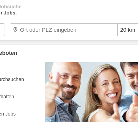
e Jobsuche
r Jobs.
geboten
durchsuchen
rhalten
en Jobs