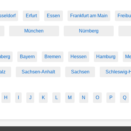
seldorf
Erfurt
Essen
Frankfurt am Main
Freibu
München
Nürnberg
mberg
Bayern
Bremen
Hessen
Hamburg
Me
alz
Sachsen-Anhalt
Sachsen
Schleswig-H
H
I
J
K
L
M
N
O
P
Q