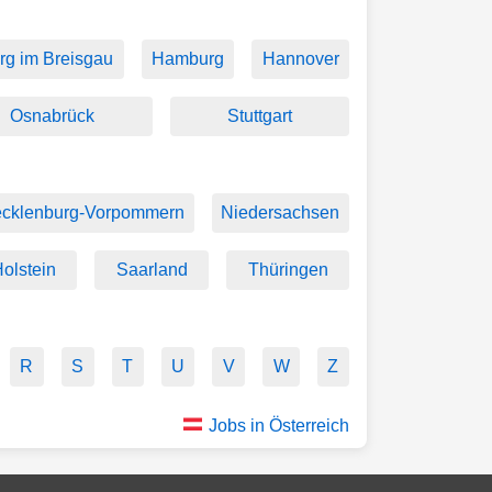
rg im Breisgau
Hamburg
Hannover
Osnabrück
Stuttgart
cklenburg-Vorpommern
Niedersachsen
olstein
Saarland
Thüringen
R
S
T
U
V
W
Z
Jobs in Österreich